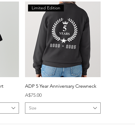
Limited Edition
rt
ADP 5 Year Anniversary Crewneck
मूल्य
A$75.00
Size