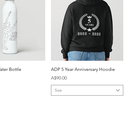
ter Bottle
ADP 5 Year Anniversary Hoodie
मूल्य
A$90.00
Size