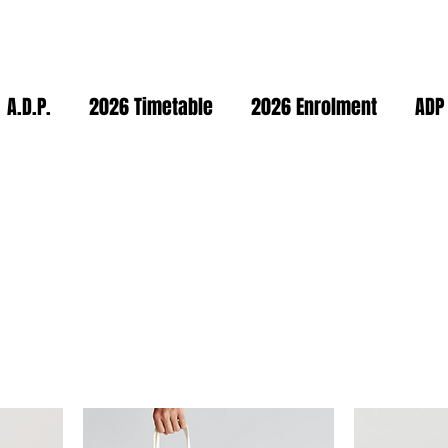
A.D.P.
2026 Timetable
2026 Enrolment
ADP