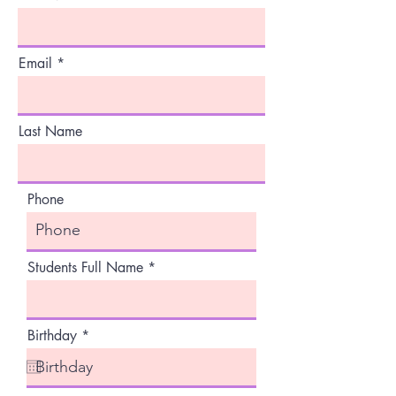
Email
Last Name
Phone
Students Full Name
r
Birthday
*
e
q
u
i