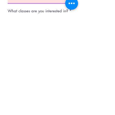
आ
What classes are you interested in?
*
व
Shining Star - 2yrs to 5yrs
श्य
Junior Acting - 6yrs to 11yrs
क
Junior Singing - 6yrs to 11yrs
Junior Hip Hop Class - 6yrs
to 11yrs
Junior Jazz Class - 6yrs to
11yrs
Junior Tap Class - 6yrs to
11yrs
Inter Acting Class - 12yrs to
16yrs
Inter Singing Class - 12yrs to
16yrs
Inter Hip Hop Class- 12yrs to
16yrs
Inter Jazz Class - 12yrs to
16yrs
Inter Tap Class - 12yrs to
16yrs
Senior Acting 101 - 17yrs and
Over
Senior Singing Class - 17yrs