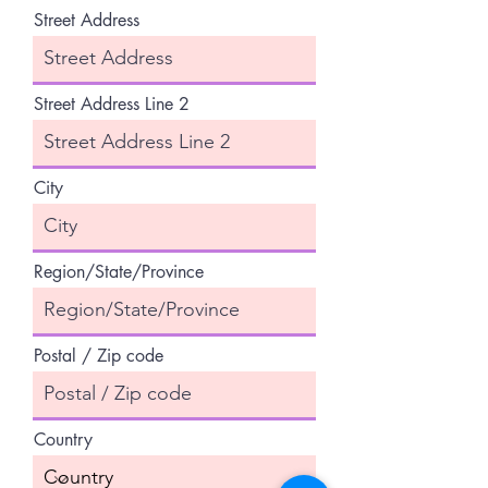
r
Street Address
e
d
Street Address Line 2
City
Region/State/Province
Postal / Zip code
Country